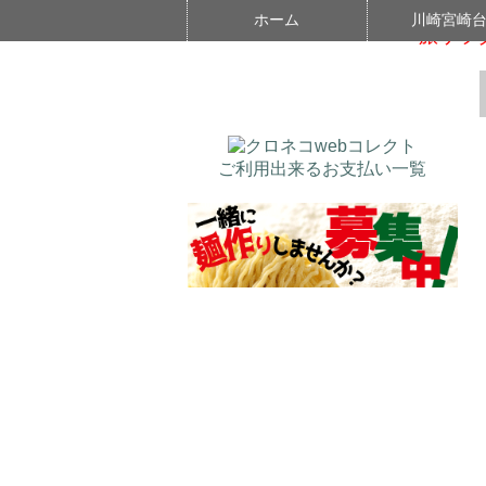
ホーム
川崎宮崎
ホーム
>
ＷＥＢ店通販日記
『旅サラ
>
ご利用出来るお支払い一覧